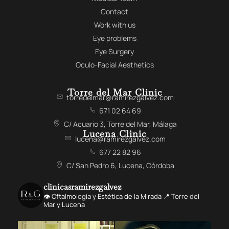
Contact
Work with us
Eye problems
Eye Surgery
Oculo-Facial Aesthetics
Torre del Mar Clinic
torredelmar@ramirezgalvez.com
671 02 64 69
C/ Acuario 3, Torre del Mar, Málaga
Lucena Clinic
lucena@ramirezgalvez.com
677 22 82 96
C/ San Pedro 6, Lucena, Córdoba
clinicasramirezgalvez
👁️ Oftalmología y Estética de la Mirada 📍 Torre del
Mar y Lucena