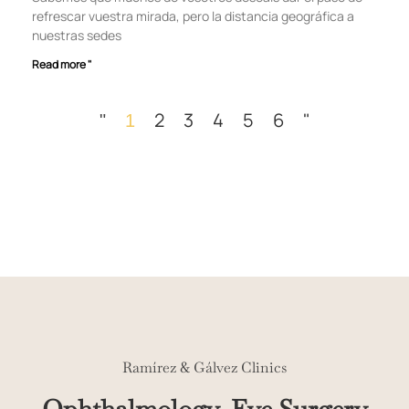
refrescar vuestra mirada, pero la distancia geográfica a
nuestras sedes
Read more "
2
3
4
5
6
"
"
1
Ramírez & Gálvez Clinics
Ophthalmology, Eye Surgery