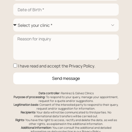
I have read and accept the
Privacy Policy
.
Send message
Data controller:
Ramírez & Gálvez Clinics
Purpose of processing:
To respond to your query, manage your appointment,
request for a quote and/or suggestions.
Legitimation basis:
Consent of the interested party to respond to their query,
request and/or suggestion for information.
Recipients:
Your data will not be communicated to third parties. No
international data transfers will be carried out.
Rights:
You have the right to access, rectify and delete the data, as well as
other rights, as explained in the additional information.
Additional information:
You can consult the additional and detailed
information on data protection in our
Privacy Policy
.