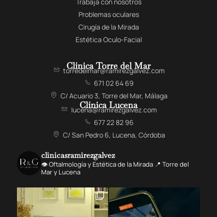
Trabaja con nosotros
Problemas oculares
Cirugía de la Mirada
Estética Oculo-Facial
Clínica Torre del Mar
torredelmar@ramirezgalvez.com
671 02 64 69
C/ Acuario 3, Torre del Mar, Málaga
Clínica Lucena
lucena@ramirezgalvez.com
677 22 82 96
C/ San Pedro 6, Lucena, Córdoba
clinicasramirezgalvez
👁️ Oftalmología y Estética de la Mirada 📍 Torre del
Mar y Lucena