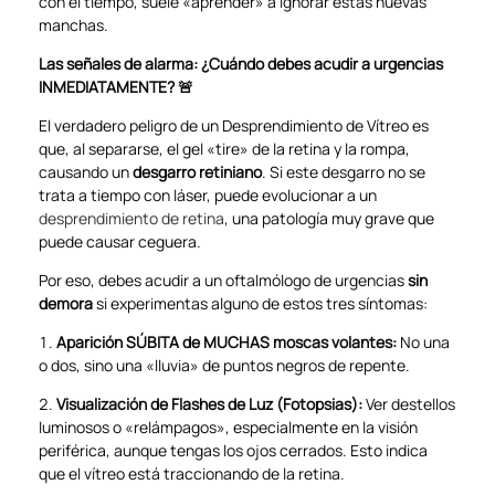
con el tiempo, suele «aprender» a ignorar estas nuevas
manchas.
Las señales de alarma: ¿Cuándo debes acudir a urgencias
INMEDIATAMENTE? 🚨
El verdadero peligro de un Desprendimiento de Vítreo es
que, al separarse, el gel «tire» de la retina y la rompa,
causando un
desgarro retiniano
. Si este desgarro no se
trata a tiempo con láser, puede evolucionar a un
desprendimiento de retina
, una patología muy grave que
puede causar ceguera.
Por eso, debes acudir a un oftalmólogo de urgencias
sin
demora
si experimentas alguno de estos tres síntomas:
Aparición SÚBITA de MUCHAS moscas volantes:
No una
o dos, sino una «lluvia» de puntos negros de repente.
Visualización de Flashes de Luz (Fotopsias):
Ver destellos
luminosos o «relámpagos», especialmente en la visión
periférica, aunque tengas los ojos cerrados. Esto indica
que el vítreo está traccionando de la retina.