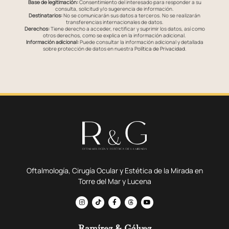
Base de legitimación:
Consentimiento del interesado para responder a su
consulta, solicitud y/o sugerencia de información.
Destinatarios:
No se comunicarán sus datos a terceros. No se realizarán
transferencias internacionales de datos.
Derechos:
Tiene derecho a acceder, rectificar y suprimir los datos, así como
otros derechos, como se explica en la información adicional.
Información adicional:
Puede consultar la información adicional y detallada
sobre protección de datos en nuestra
Política de Privacidad
.
Oftalmología, Cirugía Ocular y Estética de la Mirada en
Torre del Mar y Lucena
Ramírez & Gálvez