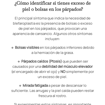
¿Cómo identificar si tienes exceso de
piel o bolsas en los párpados?
El principal síntoma que indica la necesidad de
blefaroplastia es la presencia de bolsas o exceso
de piel en los párpados, que provocan una
apariencia de cansancio. Algunos otros síntomas
incluyen:
🔹
Bolsas visibles
en los párpados inferiores debido
a la herniación de la grasa.
🔹
Párpados caídos (Ptosis)
que pueden ser
causados por una
debilidad del músculo elevador
(el encargado de abrir el ojo) y
NO
simplemente por
un exceso de piel.
🔹
Mirada fatigada
a pesar de descansar lo
suficiente. Las arrugas y la piel caída pueden restar
frescura al rostro.
Si experimentas estos síntomas, es importante