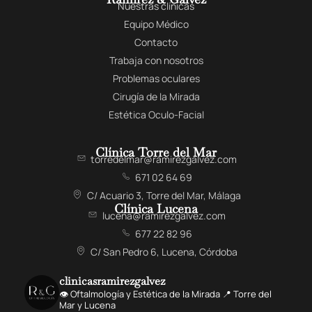
Nuestras clínicas
Equipo Médico
Contacto
Trabaja con nosotros
Problemas oculares
Cirugía de la Mirada
Estética Oculo-Facial
Clínica Torre del Mar
torredelmar@ramirezgalvez.com
671 02 64 69
C/ Acuario 3, Torre del Mar, Málaga
Clínica Lucena
lucena@ramirezgalvez.com
677 22 82 96
C/ San Pedro 6, Lucena, Córdoba
clinicasramirezgalvez
👁️ Oftalmología y Estética de la Mirada 📍 Torre del
Mar y Lucena