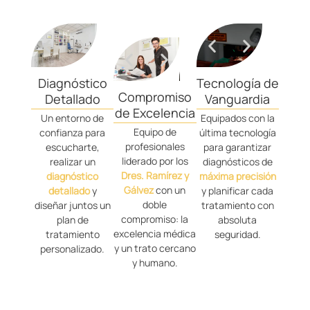
Diagnóstico
Tecnología de
Compromiso
Detallado
Vanguardia
de Excelencia
Un entorno de
Equipados con la
Equipo de
confianza para
última tecnología
profesionales
escucharte,
para garantizar
liderado por los
realizar un
diagnósticos de
Dres. Ramírez y
diagnóstico
máxima precisión
Gálvez
con un
detallado
y
y planificar cada
doble
diseñar juntos un
tratamiento con
compromiso: la
plan de
absoluta
excelencia médica
tratamiento
seguridad.
y un trato cercano
personalizado.
y humano.