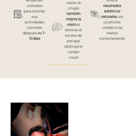
se sienten
ofrece
casos, la
cómodos
resultados
cirugía
para retomar
estéticos
también
sus
naturales
, sin
mejora la
actividades
cicatrices
visión
al
normales
visibles si se
eliminar el
después de
7-
realiza
exceso de
10 días
correctamente
piel que
obstruye el
campo
visual