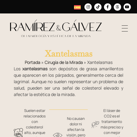
Xantelasmas
Portada
»
Cirugía de la Mirada
»
Xantelasmas
Los
xantelasmas
son depósitos de grasa amarillentos
que aparecen en los párpados, generalmente cerca del
lagrimal. Aunque no suelen representar un problema de
salud, pueden ser una señal de colesterol elevado y
afectar la estética de la mirada.
Suelen estar
El láser de
relacionados
CO2 es el
No causan
con
tratamiento
dolor ni
colesterol
más preciso y
afectan la
alto, aunque
con mejor
visión, pero