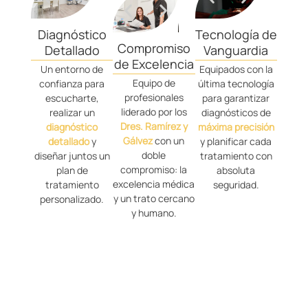
Diagnóstico
Tecnología de
Compromiso
Detallado
Vanguardia
de Excelencia
Un entorno de
Equipados con la
Equipo de
confianza para
última tecnología
profesionales
escucharte,
para garantizar
liderado por los
realizar un
diagnósticos de
Dres. Ramírez y
diagnóstico
máxima precisión
Gálvez
con un
detallado
y
y planificar cada
doble
diseñar juntos un
tratamiento con
compromiso: la
plan de
absoluta
excelencia médica
tratamiento
seguridad.
y un trato cercano
personalizado.
y humano.