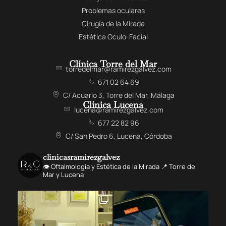
Problemas oculares
Cirugía de la Mirada
Estética Oculo-Facial
Clínica Torre del Mar
torredelmar@ramirezgalvez.com
671 02 64 69
C/ Acuario 3, Torre del Mar, Málaga
Clínica Lucena
lucena@ramirezgalvez.com
677 22 82 96
C/ San Pedro 6, Lucena, Córdoba
clinicasramirezgalvez
👁️ Oftalmología y Estética de la Mirada 📍 Torre del
Mar y Lucena