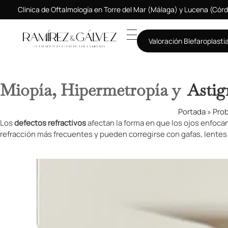
Clinica de Oftalmología en Torre del Mar (Málaga) y Lucena (Cór
Valoración Blefaroplasti
Miopía, Hipermetropía y
Asti
Portada
»
Prob
Los
defectos refractivos
afectan la forma en que los ojos enfocan
refracción más frecuentes y pueden corregirse con gafas, lentes d