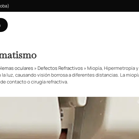
doba)
a
gmatismo
lemas oculares
»
Defectos Refractivos
»
Miopía, Hipermetropía 
 la luz, causando visión borrosa a diferentes distancias. La miop
e contacto o cirugía refractiva.