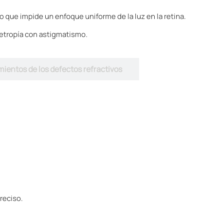
 lo que impide un enfoque uniforme de la luz en la retina.
etropía con astigmatismo.
ientos de los defectos refractivos
reciso.