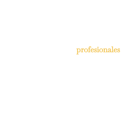
Nuestro equipo de
profesionales
Conoce al equipo de expertos en oftalmología y
estética ocular en
Clínicas Ramírez & Gálvez
,
comprometidos en ofrecerte el mejor cuidado con
profesionalidad y dedicación.
Conoce a nuestro equipo