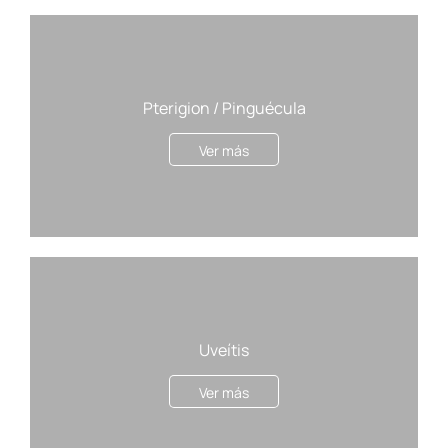
Pterigion / Pinguécula
Ver más
Uveítis
Ver más