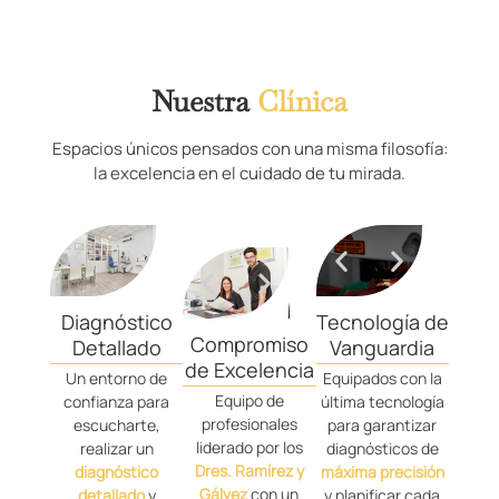
Nuestra
Clínica
Espacios únicos pensados con una misma filosofía:
la excelencia en el cuidado de tu mirada.
Diagnóstico
Tecnología de
Compromiso
Detallado
Vanguardia
de Excelencia
Un entorno de
Equipados con la
Equipo de
confianza para
última tecnología
profesionales
escucharte,
para garantizar
liderado por los
realizar un
diagnósticos de
Dres. Ramírez y
diagnóstico
máxima precisión
Gálvez
con un
detallado
y
y planificar cada