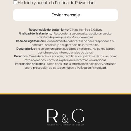
He leído y acepto la
Política de Privacidad
.
Enviar mensaje
Responsable del tratamiento:
Clínica Ramírez & Gálvez
Finalidad del tratamiento:
Responder a su consulta, gestionar su cita,
solicitud de presupuesto y/o sugerencias.
Base de legitimación:
Consentimiento del interesado para responder a su
consulta, solicitud y/o sugerencia de información.
Destinatarios:
No se comunicarán sus datos a terceros. No se realizarán
transferencias internacionales de datos.
Derechos:
Tiene derecho a acceder, rectificar y suprimir los datos, así como
otros derechos, como se explica en la información adicional.
Información adicional:
Puede consultar la información adicional y detallada
sobre protección de datos en nuestra
Política de Privacidad
.