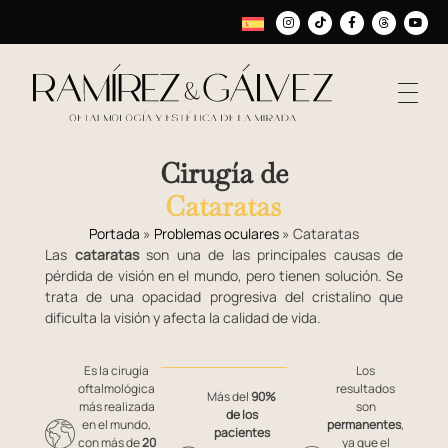
Cirugía de
Cataratas
Portada
»
Problemas oculares
»
Cataratas
Las
cataratas
son una de las principales causas de
pérdida de visión en el mundo, pero tienen solución. Se
trata de una opacidad progresiva del cristalino que
dificulta la visión y afecta la calidad de vida.
Es la cirugía
Los
oftalmológica
resultados
Más del
90%
más realizada
son
de los
en el mundo,
permanentes
,
pacientes
con más de
20
ya que el