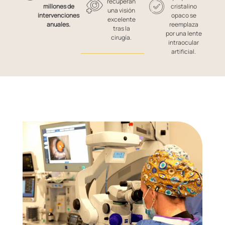
recuperan
millones de
cristalino
una visión
intervenciones
opaco se
excelente
anuales.
reemplaza
tras la
por una lente
cirugía.
intraocular
artificial.