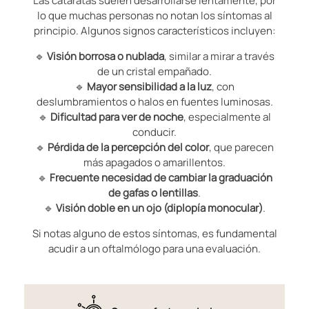
Las cataratas suelen desarrollarse lentamente, por
lo que muchas personas no notan los síntomas al
principio. Algunos signos característicos incluyen:
🔹
Visión borrosa o nublada
, similar a mirar a través
de un cristal empañado.
🔹
Mayor sensibilidad a la luz
, con
deslumbramientos o halos en fuentes luminosas.
🔹
Dificultad para ver de noche
, especialmente al
conducir.
🔹
Pérdida de la percepción del color
, que parecen
más apagados o amarillentos.
🔹
Frecuente necesidad de cambiar la graduación
de gafas o lentillas
.
🔹
Visión doble en un ojo (diplopía monocular)
.
Si notas alguno de estos síntomas, es fundamental
acudir a un oftalmólogo para una evaluación.