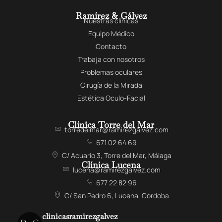
Ramírez & Gálvez
Nuestras clínicas
Equipo Médico
Contacto
Trabaja con nosotros
Problemas oculares
Cirugía de la Mirada
Estética Oculo-Facial
Clínica Torre del Mar
torredelmar@ramirezgalvez.com
671 02 64 69
C/ Acuario 3, Torre del Mar, Málaga
Clínica Lucena
lucena@ramirezgalvez.com
677 22 82 96
C/ San Pedro 6, Lucena, Córdoba
clinicasramirezgalvez