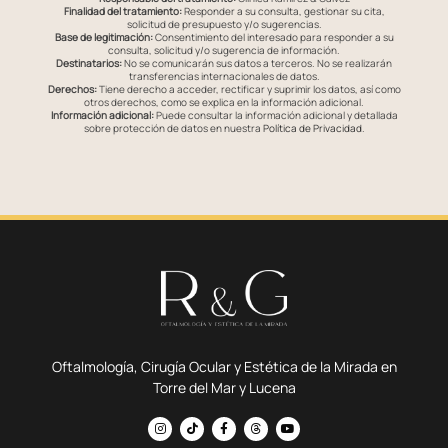
Finalidad del tratamiento:
Responder a su consulta, gestionar su cita,
solicitud de presupuesto y/o sugerencias.
Base de legitimación:
Consentimiento del interesado para responder a su
consulta, solicitud y/o sugerencia de información.
Destinatarios:
No se comunicarán sus datos a terceros. No se realizarán
transferencias internacionales de datos.
Derechos:
Tiene derecho a acceder, rectificar y suprimir los datos, así como
otros derechos, como se explica en la información adicional.
Información adicional:
Puede consultar la información adicional y detallada
sobre protección de datos en nuestra
Política de Privacidad
.
Oftalmología, Cirugía Ocular y Estética de la Mirada en
Torre del Mar y Lucena