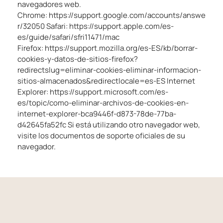
navegadores web.
Chrome:
https://support.google.com/accounts/answe
r/32050
Safari:
https://support.apple.com/es-
es/guide/safari/sfri11471/mac
Firefox:
https://support.mozilla.org/es-ES/kb/borrar-
cookies-y-datos-de-sitios-firefox?
redirectslug=eliminar-cookies-eliminar-informacion-
sitios-almacenados&redirectlocale=es-ES
Internet
Explorer:
https://support.microsoft.com/es-
es/topic/como-eliminar-archivos-de-cookies-en-
internet-explorer-bca9446f-d873-78de-77ba-
d42645fa52fc
Si está utilizando otro navegador web,
visite los documentos de soporte oficiales de su
navegador.