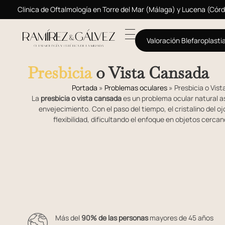
Clinica de Oftalmología en Torre del Mar (Málaga) y Lucena (Cór
Valoración Blefaroplasti
Presbicia
o Vista Cansada
Portada
»
Problemas oculares
»
Presbicia o Vis
La
presbicia o vista cansada
es un problema ocular natural a
envejecimiento. Con el paso del tiempo, el cristalino del oj
flexibilidad, dificultando el enfoque en objetos cercan
Más del
90% de las personas
mayores de 45 años