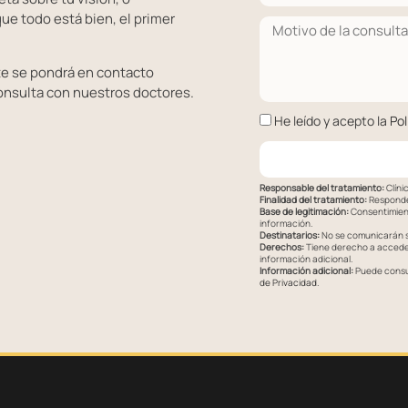
ue todo está bien, el primer
te se pondrá en contacto
onsulta con nuestros doctores.
He leído y acepto la
Pol
Responsable del tratamiento:
Clíni
Finalidad del tratamiento:
Responder
Base de legitimación:
Consentimient
información.
Destinatarios:
No se comunicarán su
Derechos:
Tiene derecho a acceder,
información adicional.
Información adicional:
Puede consul
de Privacidad
.