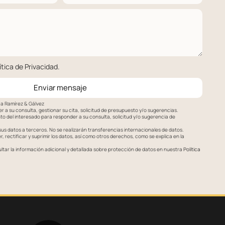
ítica de Privacidad
.
Enviar mensaje
ca Ramírez & Gálvez
 a su consulta, gestionar su cita, solicitud de presupuesto y/o sugerencias.
o del interesado para responder a su consulta, solicitud y/o sugerencia de
s datos a terceros. No se realizarán transferencias internacionales de datos.
 rectificar y suprimir los datos, así como otros derechos, como se explica en la
tar la información adicional y detallada sobre protección de datos en nuestra
Política