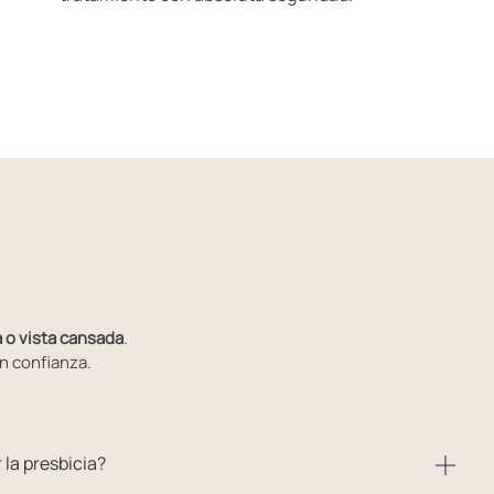
a o vista cansada
.
n confianza.
la presbicia?