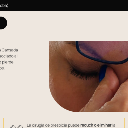
doba)
a
ta Cansada
sociado al
o pierde
os.
La cirugía de presbicia puede
reducir o eliminar
la