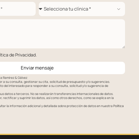
ítica de Privacidad
.
Enviar mensaje
ca Ramírez & Gálvez
 a su consulta, gestionar su cita, solicitud de presupuesto y/o sugerencias.
o del interesado para responder a su consulta, solicitud y/o sugerencia de
s datos a terceros. No se realizarán transferencias internacionales de datos.
 rectificar y suprimir los datos, así como otros derechos, como se explica en la
tar la información adicional y detallada sobre protección de datos en nuestra
Política