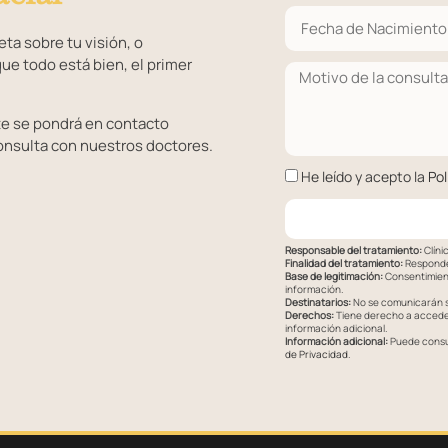
ta sobre tu visión, o
ue todo está bien, el primer
te se pondrá en contacto
onsulta con nuestros doctores.
He leído y acepto la
Pol
Responsable del tratamiento:
Clíni
Finalidad del tratamiento:
Responder
Base de legitimación:
Consentimient
información.
Destinatarios:
No se comunicarán su
Derechos:
Tiene derecho a acceder,
información adicional.
Información adicional:
Puede consul
de Privacidad
.