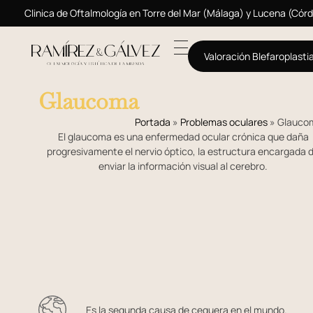
Clinica de Oftalmología en Torre del Mar (Málaga) y Lucena (Cór
Valoración Blefaroplasti
Glaucoma
Portada
»
Problemas oculares
»
Glauco
El glaucoma es una enfermedad ocular crónica que daña
progresivamente el nervio óptico, la estructura encargada 
enviar la información visual al cerebro.
Es la segunda causa de ceguera en el mundo.