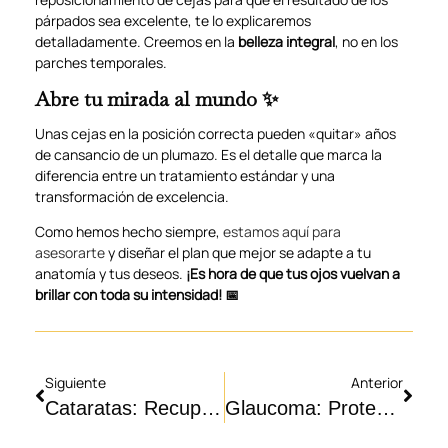
párpados sea excelente, te lo explicaremos
detalladamente. Creemos en la
belleza integral
, no en los
parches temporales.
Abre tu mirada al mundo ✨
Unas cejas en la posición correcta pueden «quitar» años
de cansancio de un plumazo. Es el detalle que marca la
diferencia entre un tratamiento estándar y una
transformación de excelencia.
Como hemos hecho siempre,
estamos aquí para
asesorarte
y diseñar el plan que mejor se adapte a tu
anatomía y tus deseos.
¡Es hora de que tus ojos vuelvan a
brillar con toda su intensidad! 📅
Siguiente
Anterior
Cataratas: Recupera la luz y la nitidez de tu vida 👁️✨
Glaucoma: Protege tu visión del «enemigo silencioso» 👁️🛡️