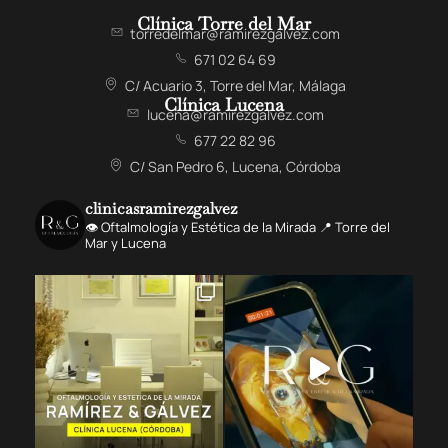
Clínica Torre del Mar
torredelmar@ramirezgalvez.com
671 02 64 69
C/ Acuario 3, Torre del Mar, Málaga
Clínica Lucena
lucena@ramirezgalvez.com
677 22 82 96
C/ San Pedro 6, Lucena, Córdoba
clinicasramirezgalvez
👁️ Oftalmología y Estética de la Mirada 📍 Torre del
Mar y Lucena