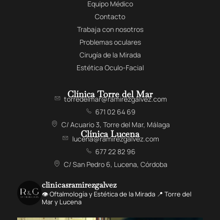
Equipo Médico
Contacto
Trabaja con nosotros
Problemas oculares
Cirugía de la Mirada
Estética Oculo-Facial
Clínica Torre del Mar
torredelmar@ramirezgalvez.com
671 02 64 69
C/ Acuario 3, Torre del Mar, Málaga
Clínica Lucena
lucena@ramirezgalvez.com
677 22 82 96
C/ San Pedro 6, Lucena, Córdoba
clinicasramirezgalvez
👁️ Oftalmología y Estética de la Mirada 📍 Torre del
Mar y Lucena