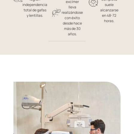
excímer
independencia
suele
lleva
total de gafas
alcanzarse
realizándose
y lentillas.
en 48-72
con éxito
horas.
desde hace
más de 30
años.