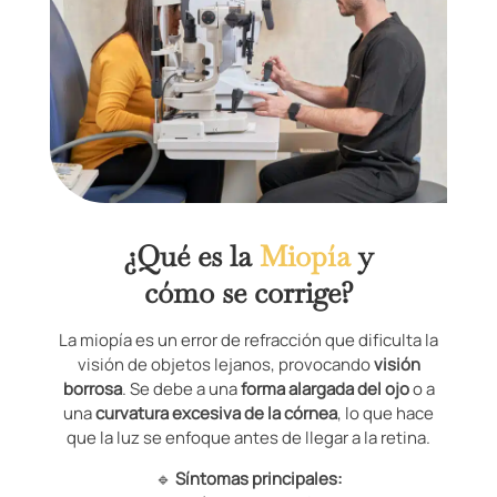
¿Qué es la
Miopía
y
cómo se corrige?
La miopía es un error de refracción que dificulta la
visión de objetos lejanos, provocando
visión
borrosa
. Se debe a una
forma alargada del ojo
o a
una
curvatura excesiva de la córnea
, lo que hace
que la luz se enfoque antes de llegar a la retina.
🔹
Síntomas principales: