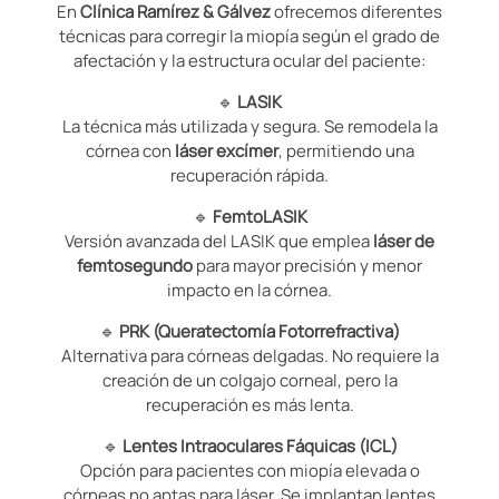
En
Clínica Ramírez & Gálvez
ofrecemos diferentes
técnicas para corregir la miopía según el grado de
afectación y la estructura ocular del paciente:
🔹
LASIK
La técnica más utilizada y segura. Se remodela la
córnea con
láser excímer
, permitiendo una
recuperación rápida.
🔹
FemtoLASIK
Versión avanzada del LASIK que emplea
láser de
femtosegundo
para mayor precisión y menor
impacto en la córnea.
🔹
PRK (Queratectomía Fotorrefractiva)
Alternativa para córneas delgadas. No requiere la
creación de un colgajo corneal, pero la
recuperación es más lenta.
🔹
Lentes Intraoculares Fáquicas (ICL)
Opción para pacientes con miopía elevada o
córneas no aptas para láser. Se implantan lentes