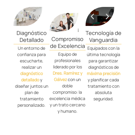
Diagnóstico
Tecnología de
Compromiso
Detallado
Vanguardia
de Excelencia
Un entorno de
Equipados con la
Equipo de
confianza para
última tecnología
profesionales
escucharte,
para garantizar
liderado por los
realizar un
diagnósticos de
Dres. Ramírez y
diagnóstico
máxima precisión
Gálvez
con un
detallado
y
y planificar cada
doble
diseñar juntos un
tratamiento con
compromiso: la
plan de
absoluta
excelencia médica
tratamiento
seguridad.
y un trato cercano
personalizado.
y humano.