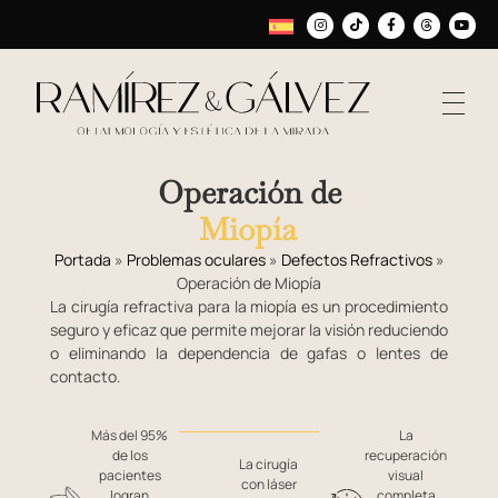
Operación de
Miopía
Portada
»
Problemas oculares
»
Defectos Refractivos
»
Operación de Miopía
La cirugía refractiva para la miopía es un procedimiento
seguro y eficaz que permite mejorar la visión reduciendo
o eliminando la dependencia de gafas o lentes de
contacto.
Más del 95%
La
de los
recuperación
La cirugía
pacientes
visual
con láser
logran
completa