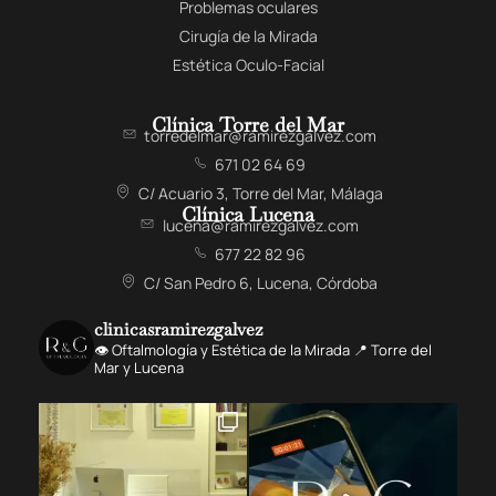
Problemas oculares
Cirugía de la Mirada
Estética Oculo-Facial
Clínica Torre del Mar
torredelmar@ramirezgalvez.com
671 02 64 69
C/ Acuario 3, Torre del Mar, Málaga
Clínica Lucena
lucena@ramirezgalvez.com
677 22 82 96
C/ San Pedro 6, Lucena, Córdoba
clinicasramirezgalvez
👁️ Oftalmología y Estética de la Mirada 📍 Torre del
Mar y Lucena