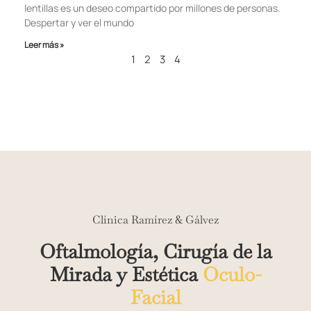
lentillas es un deseo compartido por millones de personas.
Despertar y ver el mundo
Leer más »
1
2
3
4
Clínica Ramírez & Gálvez
Oftalmología, Cirugía de la
Mirada y Estética
Oculo-
Facial