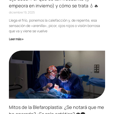
empeora en invierno) y cómo se trata 💧🔥
diciembre 19, 2025
Llega el frío, ponemos la calefacción y, de repente, esa
sensación de «arenilla», picor, ojos rojos o visión borrosa
que va y viene se vuelve
Leer más »
Mitos de la Blefaroplastia: ¿Se notará que me
he operado? ¿Es solo estética? 👁️‍🗨️