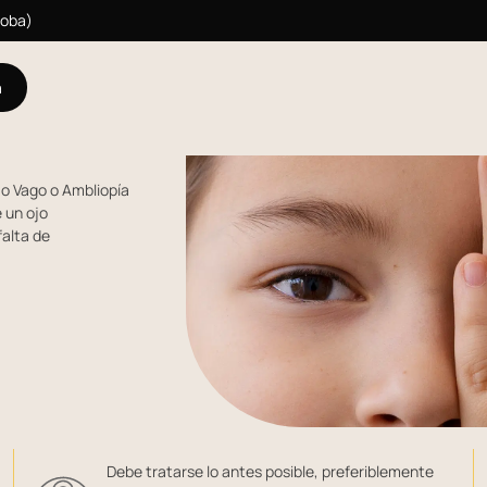
doba)
a
o Vago o Ambliopía
e un ojo
falta de
Debe tratarse lo antes posible, preferiblemente