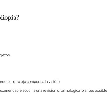
liopía?
bjetos.
orque el otro ojo compensa la visión)
ecomendable acudir a una revisión oftalmológica lo antes posible