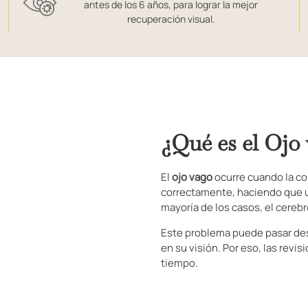
antes de los 6 años, para lograr la mejor
recuperación visual.
¿Qué es el Ojo
El
ojo vago
ocurre cuando la con
correctamente, haciendo que un
mayoría de los casos, el cerebr
Este problema puede pasar desa
en su visión. Por eso, las rev
tiempo.