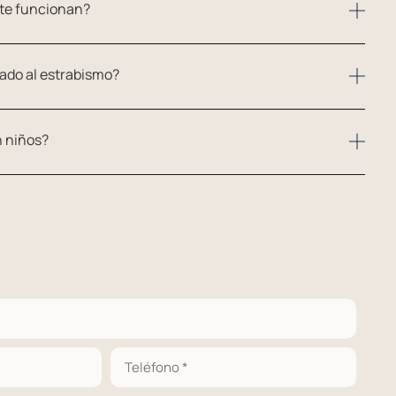
nte funcionan?
iado al estrabismo?
n niños?