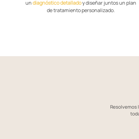
un
diagnóstico detallado
y diseñar juntos un plan
de tratamiento personalizado.
Resolvemos l
toda