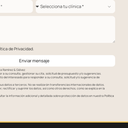
ítica de Privacidad
.
Enviar mensaje
ca Ramírez & Gálvez
 a su consulta, gestionar su cita, solicitud de presupuesto y/o sugerencias.
o del interesado para responder a su consulta, solicitud y/o sugerencia de
s datos a terceros. No se realizarán transferencias internacionales de datos.
 rectificar y suprimir los datos, así como otros derechos, como se explica en la
tar la información adicional y detallada sobre protección de datos en nuestra
Política