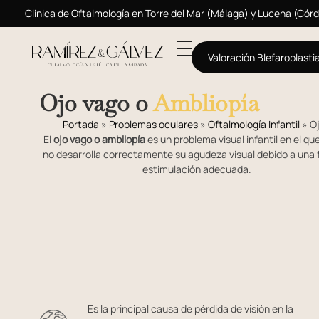
Clinica de Oftalmología en Torre del Mar (Málaga) y Lucena (Cór
Valoración Blefaroplasti
Ojo vago o
Ambliopía
Portada
»
Problemas oculares
»
Oftalmología Infantil
»
Oj
El
ojo vago o ambliopía
es un problema visual infantil en el qu
no desarrolla correctamente su agudeza visual debido a una 
estimulación adecuada.
Es la principal causa de pérdida de visión en la