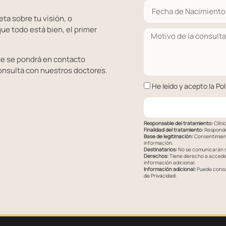
ta sobre tu visión, o
ue todo está bien, el primer
te se pondrá en contacto
onsulta con nuestros doctores.
He leído y acepto la
Pol
Responsable del tratamiento:
Clíni
Finalidad del tratamiento:
Responder
Base de legitimación:
Consentimient
información.
Destinatarios:
No se comunicarán su
Derechos:
Tiene derecho a acceder,
información adicional.
Información adicional:
Puede consul
de Privacidad
.