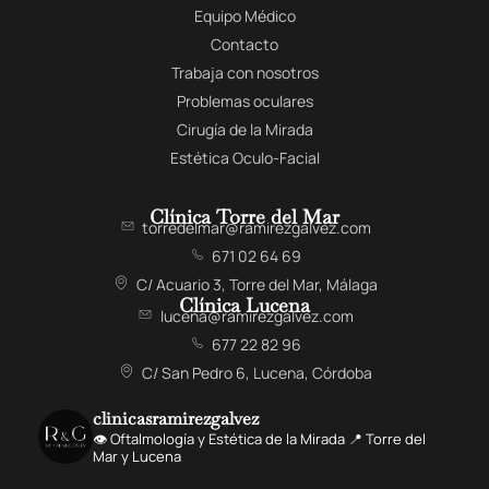
Equipo Médico
Contacto
Trabaja con nosotros
Problemas oculares
Cirugía de la Mirada
Estética Oculo-Facial
Clínica Torre del Mar
torredelmar@ramirezgalvez.com
671 02 64 69
C/ Acuario 3, Torre del Mar, Málaga
Clínica Lucena
lucena@ramirezgalvez.com
677 22 82 96
C/ San Pedro 6, Lucena, Córdoba
clinicasramirezgalvez
👁️ Oftalmología y Estética de la Mirada 📍 Torre del
Mar y Lucena