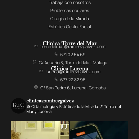
Trabaja con nosotros
Problemas oculares
Cirugía de la Mirada
Estética Oculo-Facial
Clínica Torre del Mar
torredelmar@ramirezgalvez.com
671 02 64 69
C/ Acuario 3, Torre del Mar, Málaga
Clínica Lucena
lucena@ramirezgalvez.com
677 22 82 96
C/ San Pedro 6, Lucena, Córdoba
clinicasramirezgalvez
👁️ Oftalmología y Estética de la Mirada 📍 Torre del
Mar y Lucena