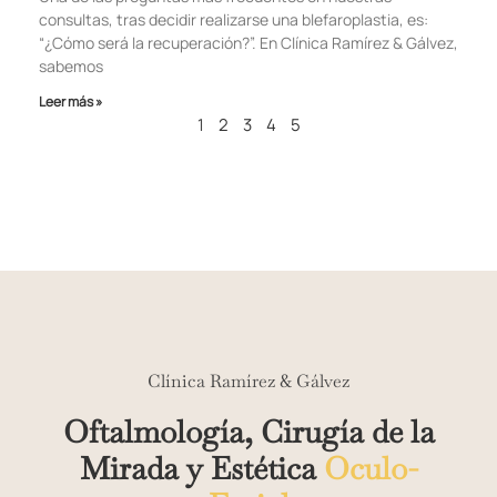
consultas, tras decidir realizarse una blefaroplastia, es:
“¿Cómo será la recuperación?”. En Clínica Ramírez & Gálvez,
sabemos
Leer más »
1
2
3
4
5
Clínica Ramírez & Gálvez
Oftalmología, Cirugía de la
Mirada y Estética
Oculo-