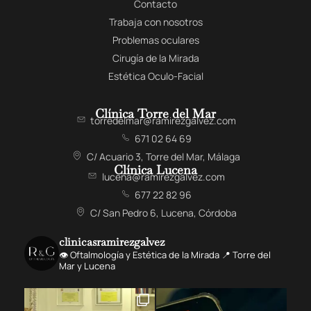
Contacto
Trabaja con nosotros
Problemas oculares
Cirugía de la Mirada
Estética Oculo-Facial
Clínica Torre del Mar
torredelmar@ramirezgalvez.com
671 02 64 69
C/ Acuario 3, Torre del Mar, Málaga
Clínica Lucena
lucena@ramirezgalvez.com
677 22 82 96
C/ San Pedro 6, Lucena, Córdoba
clinicasramirezgalvez
👁️ Oftalmología y Estética de la Mirada 📍 Torre del
Mar y Lucena