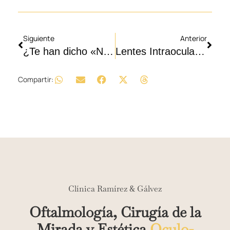
Siguiente
Anterior
¿Te han dicho «NO» a la Cirugía Láser? Por qué no todos son candidatos ✨
Lentes Intraoculares: La guía para entender las Lentes Monofocales, Trifocales y EDOF 👁️
Compartir:
Clínica Ramírez & Gálvez
Oftalmología, Cirugía de la
Mirada y Estética
Oculo-